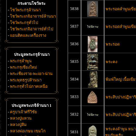
กระดานโชว์พระ
5838
พระรอดลำพูนเขี
-
โชว์พระกรุล้านนา
-
โชว์พระเกจิอาจารย์ล้านนา
-
โชว์พระกรุทั่วไป
5837
พระรอดลำพูนเขี
-
โชว์พระเกจิอาจารย์ทั่วไป
-
แอนติคและเครื่องราง
5836
พระรอด
ประมูลพระกรุล้านนา
-
พระกรุลำพูน
5835
พระคง
-
พระกรุเชียงใหม่
-
พระเชียงราย-พะเยา-น่าน
5834
พิมพ์ใหญ่ เนื้อเขีย
-
พระพุทธรูปล้านนา
-
พระกรุทั่วไปภาคเหนือ
5833
พระสิบปางปฏิหาริ
ประมูลพระเกจิล้านนา 1
-
ครูบาเจ้าศรีวิชัย
5832
พระสิบปางปฏิหาริ
-
หลวงปู่แหวน
-
หลวงปู่สิม
พระคงลำพูน หนาๆล
-
หลวงพ่อเกษม เขมโก
5831
ชมกันครับ