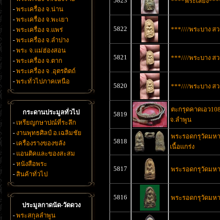
5823
****พระเลี่ยง***
-
พระเครื่อง จ.น่าน
-
พระเครื่อง จ.พะเยา
5822
***////พระบาง สว
-
พระเครื่อง จ.แพร่
-
พระเครื่อง จ.ลำปาง
-
พระ จ.แม่ฮ่องสอน
5821
***////พระบาง สว
-
พระเครื่อง จ.ตาก
-
พระเครื่อง จ .อุตรดิตถ์
-
พระทั่วไปภาคเหนือ
5820
***////พระบาง สว
ตะกรุดคาดเอว10
กระดานประมูลทั่วไป
5819
จ.ลำพูน
-
เหรียญกษาปณ์ที่ระลึก
-
งานพุทธศิลป์ อ.เฉลิมชัย
พระรอดกรุวัดมหาวั
5818
-
เครื่องรางของขลัง
เนื้อเเกร่ง
-
แอนติคและของสะสม
-
หนังสือพระ
5817
พระรอดกรุวัดมหา
-
สินค้าทั่วไป
5816
พระรอดกรุวัดมหาว
ประมูลกาดนัด-วัดดวง
-
พระสกุลลำพูน