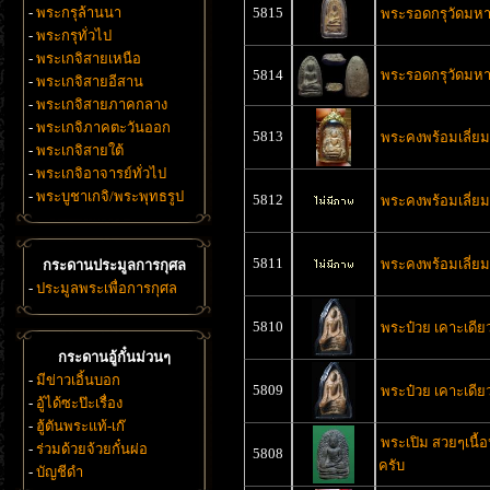
-
พระกรุล้านนา
5815
พระรอดกรุวัดมหา
-
พระกรุทั่วไป
-
พระเกจิสายเหนือ
5814
พระรอดกรุวัดมหาว
-
พระเกจิสายอีสาน
-
พระเกจิสายภาคกลาง
-
พระเกจิภาคตะวันออก
5813
พระคงพร้อมเลี่ย
-
พระเกจิสายใต้
-
พระเกจิอาจารย์ทั่วไป
-
พระบูชาเกจิ/พระพุทธรูป
5812
พระคงพร้อมเลี่ย
5811
พระคงพร้อมเลี่ย
กระดานประมูลการกุศล
-
ประมูลพระเพื่อการกุศล
5810
พระป๋วย เคาะเดียว
กระดานอู้กั๋นม่วนๆ
-
มีข่าวเอิ้นบอก
5809
พระป๋วย เคาะเดียว
-
อู้ได้ซะป๊ะเรื่อง
-
ฮู้ตันพระแท้-เก๊
พระเปิม สวยๆเนื้
-
ร่วมด้วยจ้วยกั๋นผ่อ
5808
ครับ
-
บัญชีดำ