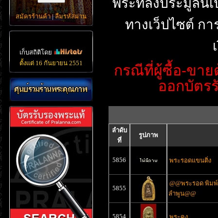
พระที่ลงประมูลนี
สมัครร้านค้า
|
ลืมรหัสผ่าน
ทางเว็ปไซต์
กา
เก็บสถิติโดย
ตั้งแต่ 16 กันยายน 2551
กรณีที่ผู้ซื้อ-
ออกบัตรร
ลำดับ
รูปภาพ
ที่
5856
พระรอดแขนติ่ง
@@พระรอด พิมพ์ใ
5855
ลำพูน@@
5854
พระคง