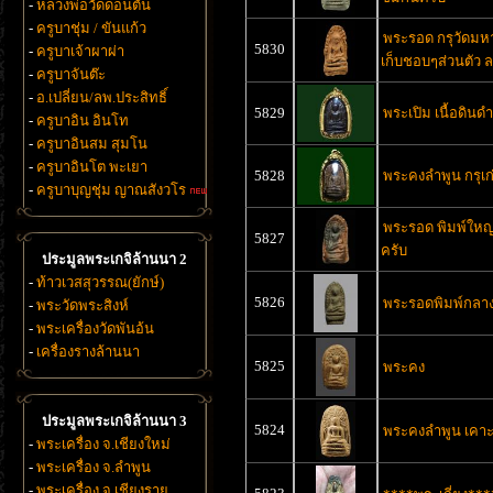
-
หลวงพ่อวัดดอนตัน
-
ครูบาชุ่ม / ขันแก้ว
พระรอด กรุวัดมหา
5830
-
ครูบาเจ้าผาผ่า
เก็บชอบๆส่วนตัว 
-
ครูบาจันต๊ะ
-
อ.เปลี่ยน/ลพ.ประสิทธิ์
5829
พระเปิม เนื้อดินดำ
-
ครูบาอิน อินโท
-
ครูบาอินสม สุมโน
-
ครูบาอินโต พะเยา
5828
พระคงลำพูน กรุเก
-
ครูบาบุญชุ่ม ญาณสังวโร
พระรอด พิมพ์ใหญ
5827
ครับ
ประมูลพระเกจิล้านนา 2
-
ท้าวเวสสุวรรณ(ยักษ์)
5826
พระรอดพิมพ์กลา
-
พระวัดพระสิงห์
-
พระเครื่องวัดพันอ้น
-
เครื่องรางล้านนา
5825
พระคง
ประมูลพระเกจิล้านนา 3
5824
พระคงลำพูน เคาะ
-
พระเครื่อง จ.เชียงใหม่
-
พระเครื่อง จ.ลำพูน
-
พระเครื่อง จ.เชียงราย